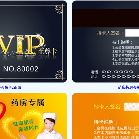
会员卡2正面
药店药房会